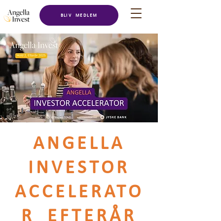
BLIV MEDLEM
ANGELLA
INVESTOR
ACCELERATO
R EFTERÅR