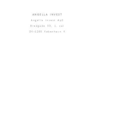
ANGELLA INVEST
Angella Invest ApS
Bredgade 33, 1. sal
DK-1260 København K
info@angellainvest.com
CVR: 43370375
VILKÅR OG BETINGELSER
Medlemsbetingelser
Etiske Retningslinjer
Handelsbetingelser
Risici- og Ansvarserklæring
Privatlivspolitik
Eventpolitik
MEDIA
Presse