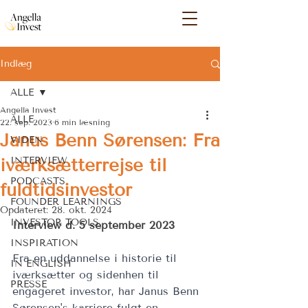
Indlæg
ALLE
Angella Invest
ALLE
22. sep. 2023
6 min læsning
Janus Benn Sørensen: Fra
VIDEN
iværksætterrejse til
INTERVIEW
PODCASTS
fuldtidsinvestor
FOUNDER LEARNINGS
Opdateret:
28. okt. 2024
INVESTOR TOOLS
Interview d. 5 september 2023
INSPIRATION
Fra en uddannelse i historie til 
IN ENGLISH
iværksætter og sidenhen til 
PRESSE
engageret investor, har Janus Benn 
Sørensen's karriere fulgt en 