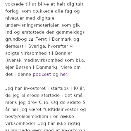
voksede til at blive et helt digitalt 
forlag, som dækkede alle fag og 
niveauer med digitale 
undervisningsmaterialer, som gik 
ind og erstattede den gammeldags 
grundbog 📖 Først i Danmark og 
dernæst i Sverige, hvorefter vi 
solgte virksomhed til Bonnier 
(svensk medievirksomhed som bl.a. 
ejer Børsen i Danmark). Mere om 
det i denne 
podcast
 og 
her.
Jeg har investeret i startups i 10 år, 
da jeg allerede startede i det små 
mens jeg drev Clio. Og de sidste 5 
år har jeg været fuldtidsinvestor og 
bestyrelsesmedlem i en række 
virksomheder. Jeg har ikke rigtig 
kunne lade være med at investere i 