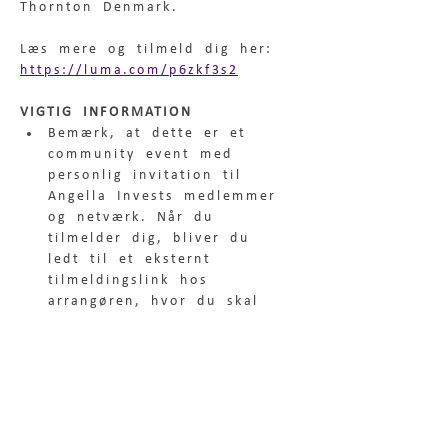
Thornton Denmark.
Læs mere og tilmeld dig her: 
https://luma.com/p6zkf3s2
VIGTIG INFORMATION
Bemærk, at dette er et 
community event med 
personlig invitation til 
Angella Invests medlemmer 
og netværk. Når du 
tilmelder dig, bliver du 
ledt til et eksternt 
tilmeldingslink hos 
arrangøren, hvor du skal 
tilmelde dig. Du er først 
tilmeldt eventet, når du 
har tilmeldt dig hos 
arrangøren. 