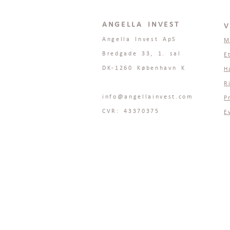
ANGELLA INVEST
V
Angella Invest ApS
M
Bredgade 33, 1. sal
E
DK-1260 København K
H
R
info@angellainvest.com
P
CVR: 43370375
E