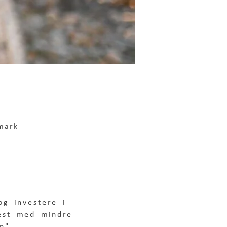
mark
g investere i 
est med mindre 