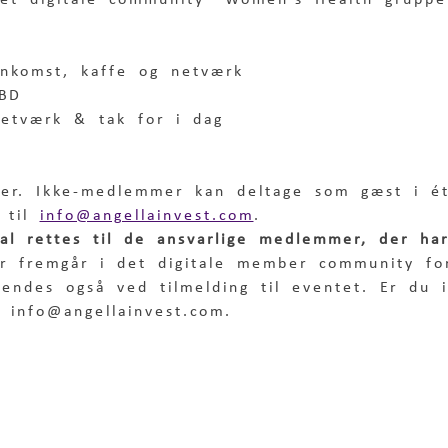
det digitale community "Women's Health gruppe
Ankomst, kaffe og netværk
TBD
Netværk & tak for i dag
er. Ikke-medlemmer kan deltage som gæst i é
 til 
info@angellainvest.com
.
kal rettes til de ansvarlige medlemmer, der ha
er fremgår i det digitale member community f
endes også ved tilmelding til eventet. Er du i
 info@angellainvest.com.