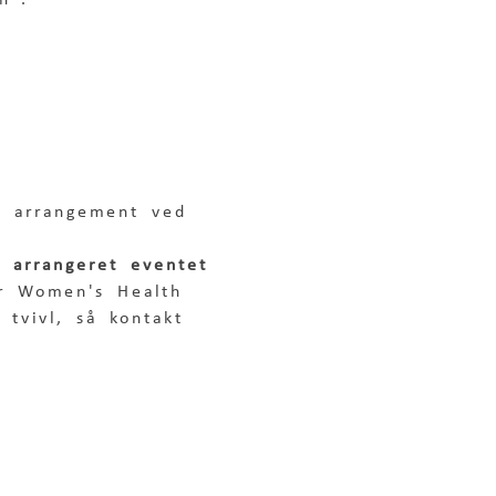
n".  
t arrangement ved 
r arrangeret eventet
or Women's Health 
 tvivl, så kontakt 