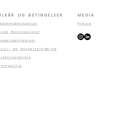
ILKÅR OG BETINGELSER
MEDIA
edlemsbetingelser
Presse
tiske Retningslinjer
andelsbetingelser
isici- og Ansvarserklæring
rivatlivspolitik
ventpolitik