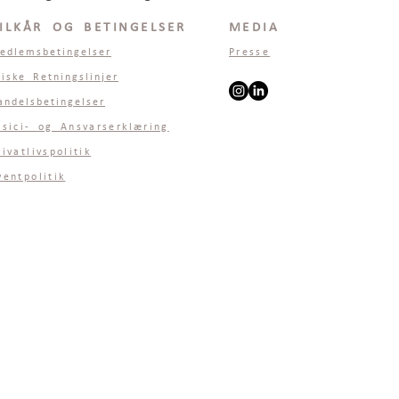
ILKÅR OG BETINGELSER
MEDIA
edlemsbetingelser
Presse
tiske Retningslinjer
andelsbetingelser
isici- og Ansvarserklæring
rivatlivspolitik
ventpolitik