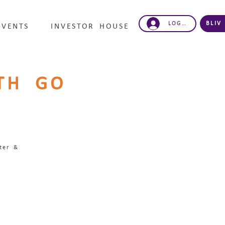
LOG IND
BLIV
EVENTS
INVESTOR HOUSE
TH GO
ter &