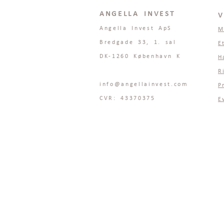
ANGELLA INVEST
V
Angella Invest ApS
M
Bredgade 33, 1. sal
E
DK-1260 København K
H
R
info@angellainvest.com
P
CVR: 43370375
E