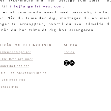
er. Ikke-medlemmer kan deltage som gæst i é
 til 
info@angellainvest.com
.
 er et community event med personlig invitati
r. Når du tilmelder dig, modtager du en mai
inger til arrangøren, hvortil du skal tilmelde d
 når du har tilmeldt dig hos arrangøren. 
ILKÅR OG BETINGELSER
MEDIA
edlemsbetingelser
Presse
tiske Retningslinjer
andelsbetingelser
isici- og Ansvarserklæring
rivatlivspolitik
ventpolitik