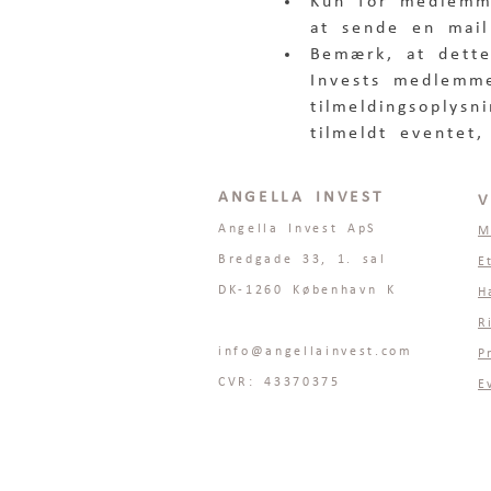
Kun for medlemm
at sende en mail
Bemærk, at dette
Invests medlemme
tilmeldingsoplysn
tilmeldt eventet,
ANGELLA INVEST
V
Angella Invest ApS
M
Bredgade 33, 1. sal
E
DK-1260 København K
H
R
info@angellainvest.com
P
CVR: 43370375
E