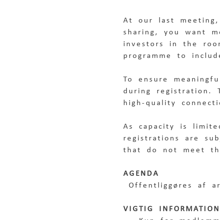
At our last meeting
sharing, you want m
investors in the ro
programme to includ
To ensure meaningful
during registration.
high-quality connect
As capacity is limit
registrations are su
that do not meet the
AGENDA
 Offentliggøres af a
VIGTIG INFORMATION