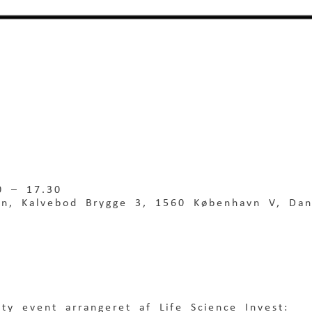
0 – 17.30
en, Kalvebod Brygge 3, 1560 København V, Da
y event arrangeret af Life Science Invest: