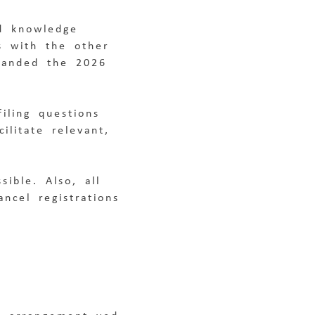
nd knowledge 
s with the other 
xpanded the 2026 
iling questions 
ilitate relevant, 
ible. Also, all 
ncel registrations 