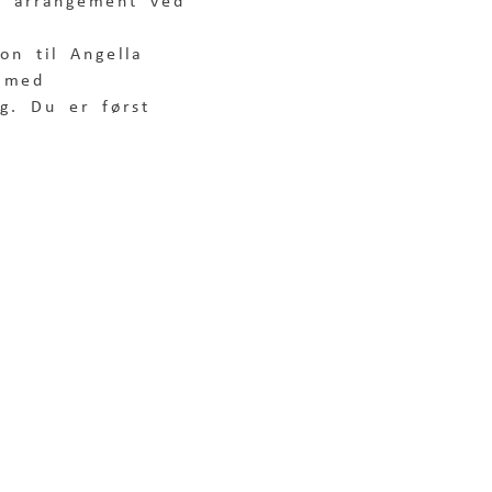
t arrangement ved 
on til Angella 
l med 
ig. Du er først 