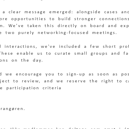
, a clear message emerged: alongside cases a
ore opportunities to build stronger connection
om. We’ve taken this directly on board and e
e two purely networking-focused meetings.
 interactions, we've included a few short prof
 These enable us to curate small groups and fac
ions on the day.
ed we encourage you to sign-up as soon as poss
bject to review, and we reserve the right to ca
 participation criteria
rrangøren. 