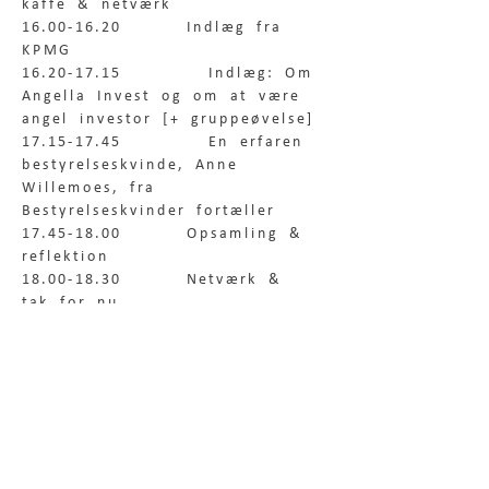
kaffe & netværk
16.00-16.20      Indlæg fra 
KPMG
16.20-17.15        Indlæg: Om 
Angella Invest og om at være 
angel investor [+ gruppeøvelse]
17.15-17.45        En erfaren 
bestyrelseskvinde, Anne 
Willemoes, fra 
Bestyrelseskvinder fortæller 
17.45-18.00      Opsamling & 
reflektion
18.00-18.30      Netværk & 
tak for nu
PRAKTISK INFO
Nærmere agenda fremsendes 
per mail, når vi nærmer os 
eventet.
ANGELLA INVEST