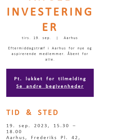
INVESTERING
ER
tirs. 19. sep.
  |  
Aarhus
Eftermiddagstræf i Aarhus for nye og
aspirerende medlemmer. Åbent for
alle.
Pt. lukket for tilmelding
Se andre begivenheder
TID & STED
19. sep. 2023, 15.30 –
18.00
Aarhus, Frederiks Pl. 42,