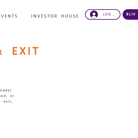
LOG IND
BLIV
EVENTS
INVESTOR HOUSE
 EXIT
K
møder
hed, er
 exit,