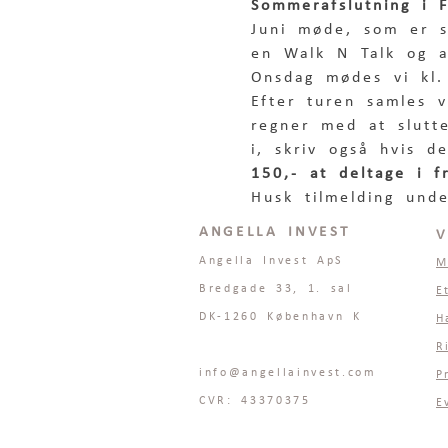
Sommerafslutning i 
Juni møde, som er s
en Walk N Talk og a
Onsdag 
mødes vi kl.
Efter turen samles 
regner med at slutte
i, skriv også hvis d
150,- at deltage i 
Husk tilmelding unde
ANGELLA INVEST
V
Angella Invest ApS
M
Bredgade 33, 1. sal
E
DK-1260 København K
H
R
info@angellainvest.com
P
CVR: 43370375
E