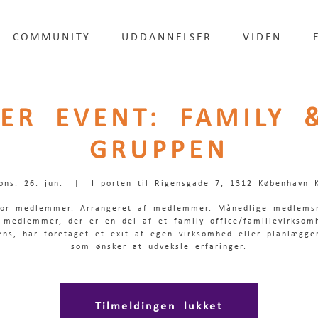
COMMUNITY
UDDANNELSER
VIDEN
ER EVENT: FAMILY &
GRUPPEN
ons. 26. jun.
  |  
I porten til Rigensgade 7, 1312 København 
for medlemmer. Arrangeret af medlemmer. Månedlige medlems
 medlemmer, der er en del af et family office/familievirksom
ens, har foretaget et exit af egen virksomhed eller planlægger
som ønsker at udveksle erfaringer.
Tilmeldingen lukket