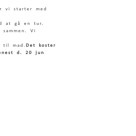
r vi starter med 
d at gå en tur. 
t sammen. Vi 
 til mad.
Det koster 
enest d. 20 jun