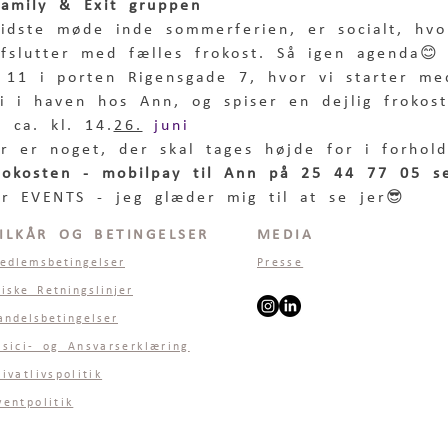
Family & Exit gruppen
idste møde inde sommerferien, er socialt, hvo
fslutter med fælles frokost. Så igen agenda😊
 11 i porten Rigensgade 7, hvor vi starter me
vi i haven hos Ann, og spiser en dejlig frokos
 ca. kl. 14.
26.
 juni 
er er noget, der skal tages højde for i forhold
frokosten - mobilpay til Ann på 25 44 77 05 s
r EVENTS - jeg glæder mig til at se jer😎
ILKÅR OG BETINGELSER
MEDIA
edlemsbetingelser
Presse
tiske Retningslinjer
andelsbetingelser
isici- og Ansvarserklæring
rivatlivspolitik
ventpolitik