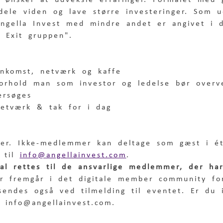
m ønsker at udveksle erfaringer. Formålet med
 dele viden og lave større investeringer. Som 
ngella Invest med mindre andet er angivet i d
 Exit gruppen".
Ankomst, netværk og kaffe
Forhold man som investor og ledelse bør overv
ersøges
Netværk & tak for i dag
er. Ikke-medlemmer kan deltage som gæst i é
 til 
info@angellainvest.com
.
kal rettes til de ansvarlige medlemmer, der ha
er fremgår i det digitale member community fo
endes også ved tilmelding til eventet. Er du i
 info@angellainvest.com.