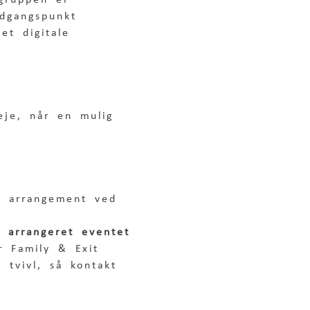
 gruppen er 
udgangspunkt 
et digitale 
eje, når en mulig 
t arrangement ved 
r arrangeret eventet
r Family & Exit 
 tvivl, så kontakt 