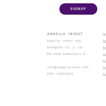
SIGNUP
ANGELLA INVEST
V
Angella Invest ApS
M
Bredgade 33, 1. sal
E
DK-1260 København K
H
R
info@angellainvest.com
P
CVR: 43370375
E