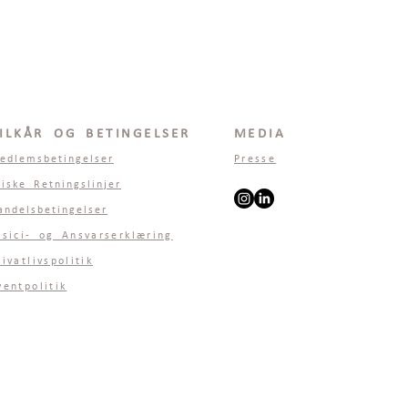
ILKÅR OG BETINGELSER
MEDIA
edlemsbetingelser
Presse
tiske Retningslinjer
andelsbetingelser
isici- og Ansvarserklæring
rivatlivspolitik
ventpolitik