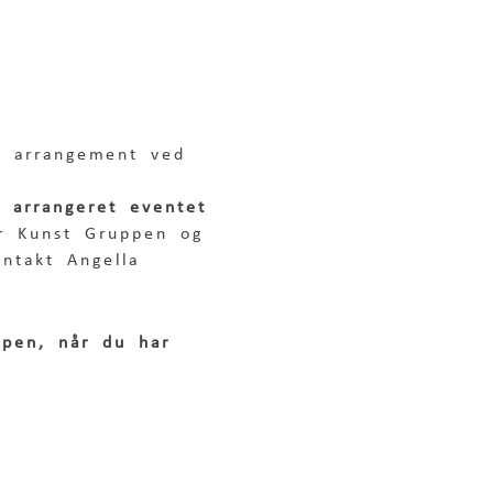
t arrangement ved 
r arrangeret eventet
or Kunst Gruppen og 
ontakt Angella 
ppen, når du har