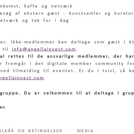
Ankomst, kaffe og netværk
Besøg af ekstern gæst - kunstsamler og kurator
Netværk og tak for i dag
er. Ikke-medlemmer kan deltage som gæst i é
 til 
info@angellainvest.com
.
kal rettes til de ansvarlige medlemmer, der ha
er fremgår i det digitale member community f
ed tilmelding til eventet. Er du i tvivl, så k
ngellainvest.com
gruppe. Du er velkommen til at deltage i gru
en
ILKÅR OG BETINGELSER
MEDIA