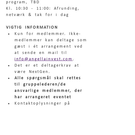
program, TBD
Kl. 10:30 - 11:00: Afrunding, 
netværk & tak for i dag
VIGTIG INFORMATION
Kun for medlemmer. Ikke-
medlemmer kan deltage som 
gæst i ét arrangement ved 
at sende en mail til 
info@angellainvest.com
.
Det er et deltagerkrav at 
være NextGen.
Alle spørgsmål skal rettes 
til gruppelederen/de 
ansvarlige medlemmer, der 
har arrangeret eventet
Kontaktoplysninger på 
mødegruppelederen fremgår 
i det digitale member 
community for Nextgen 
gruppen. Er du i tvivl, så 