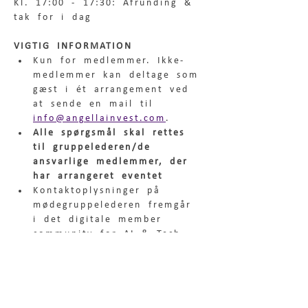
Kl. 17:00 - 17:30: Afrunding & 
tak for i dag
VIGTIG INFORMATION
Kun for medlemmer. Ikke-
medlemmer kan deltage som 
gæst i ét arrangement ved 
at sende en mail til 
info@angellainvest.com
.
Alle spørgsmål skal rettes 
til gruppelederen/de 
ansvarlige medlemmer, der 
har arrangeret eventet
Kontaktoplysninger på 
mødegruppelederen fremgår 
i det digitale member 
community for AI & Tech 
gruppen. Er du i tvivl, så 
kontakt Angella Invest på 
info@angellainvest.com. 