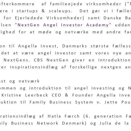
 efterkommere  af familieejede virksomheder ("
tere i startups & scaleups.  Det gør vi i fæl
 for Ejerledede Virksomheder) samt Danske B
elsen "
NextGen Angel Investor Academy
" uddan
ighed for at møde og netværke med andre fam
on til Angella Invest, Danmarks største fælles
 det at være angel investor samt vores nye an
t NextGens. CBS NextGen giver en introduktion 
er inspirationsindlæg af forskellige nextgen an
mst og netværk 
ommen og introduktion til angel investing og 
 Kristine Leerbeck CEO & Founder Angella Inve
uktion til Family Business System v. Jette Pou
irationsindlæg af Hatla Færch (6. generation 
mily Business Network Denmark) og Julia de la