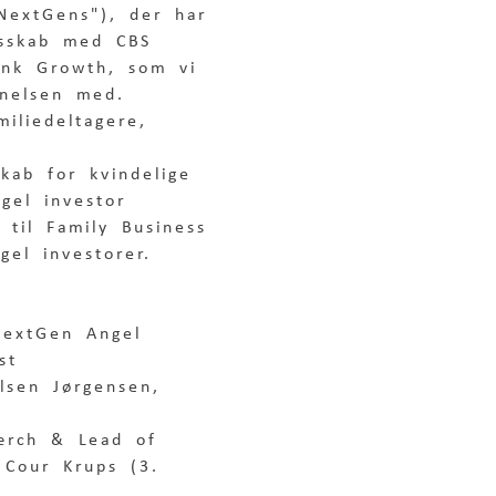
NextGens"), der har 
lesskab med CBS 
ank Growth, som vi 
nelsen med.  
iliedeltagere, 
skab for kvindelige 
gel investor 
til Family Business 
gel investorer. 
NextGen Angel 
st 
lsen Jørgensen, 
Færch & Lead of 
 Cour Krups (3. 