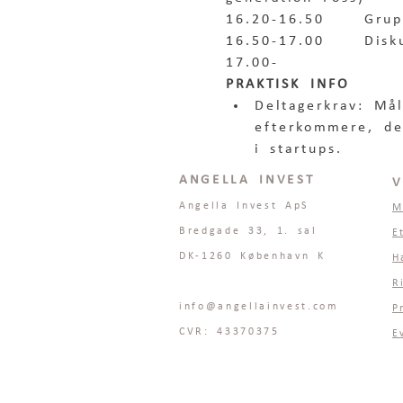
16.20-16.50    Grup
16.50-17.00    Disk
17.00-             
PRAKTISK INFO
Deltagerkrav: Mål
efterkommere, der
i startups.  
ANGELLA INVEST
V
Angella Invest ApS
M
Bredgade 33, 1. sal
E
DK-1260 København K
H
R
info@angellainvest.com
P
CVR: 43370375
E