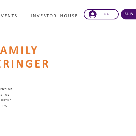
LOG IND
BLIV
EVENTS
INVESTOR HOUSE
AMILY
ERINGER
ration
ps og
ruktur
emy.