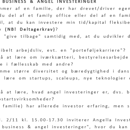
 BUSINESS & ANGEL INVESTERINGER
mmer af en familie, der har drevet/driver ege
u del af et family office eller del af en fami
l, at du kan investere min tid/kapital fleksibe
v 
(NB! Deltagerkrav)
?
t "give tilbage" samtidig med, at du udvikler d
ibelt arbejdsliv, evt. en "porteføljekarriere"?
på at lære om iværksætteri, bestyrelsesarbejde
se i fællesskab med andre?
mme større diversitet og bæredygtighed i dans
t lære om startups, scaleups, nye teknologier 
å at lære, hvad angel investeringer er, dvs. b
pstartsvirksomheder?
 familie) har allerede investor erfaring, men 
. 2/11 kl. 15.00-17.30 inviterer Angella Invest
y business & angel investeringer", hvor du ka