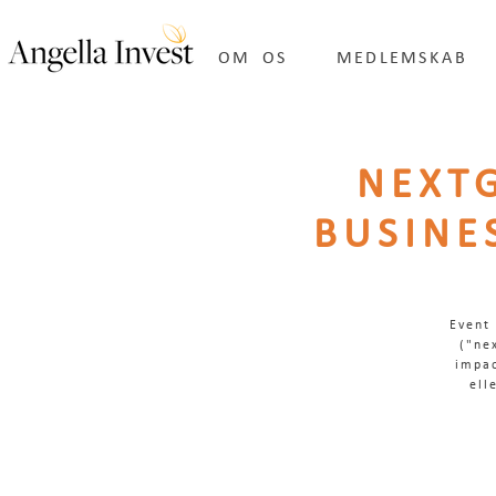
OM OS
MEDLEMSKAB
NEXT
BUSINE
Event
("ne
impac
ell