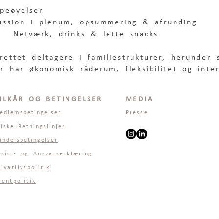
peøvelser
ussion i plenum, opsummering & afrunding
  Netværk, drinks & lette snacks
rettet deltagere i familiestrukturer, herunder 
 har økonomisk råderum, fleksibilitet og inter
ILKÅR OG BETINGELSER
MEDIA
edlemsbetingelser
Presse
tiske Retningslinjer
andelsbetingelser
isici- og Ansvarserklæring
rivatlivspolitik
ventpolitik