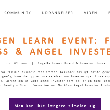
COMMUNITY
UDDANNELSER
VIDEN
GEN LEARN EVENT: F
SS & ANGEL INVEST
tors. 02. nov.
  |  
Angella Invest Board & Investor House
 for familie business medlemmer, herunder særligt næste gene
xtgen"), hvor der gøres overvejelser om investeringer i startu
t. Læring om at være angel investor som del af en familiest
er family office. Information om NextGen Angel Investor Acad
Man kan ikke længere tilmelde sig