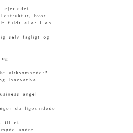
n ejerledet 
liestruktur, hvor 
lt fuldt eller i en 
ig selv fagligt og 
 og 
ke virksomheder?
og innovative 
usiness angel 
søger du ligesindede 
 til et 
n møde andre 