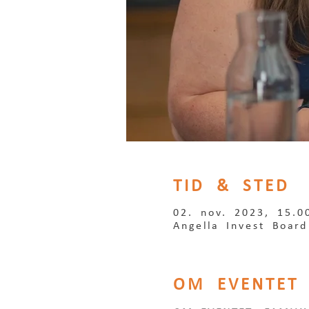
TID & STED
02. nov. 2023, 15.0
Angella Invest Boar
OM EVENTET