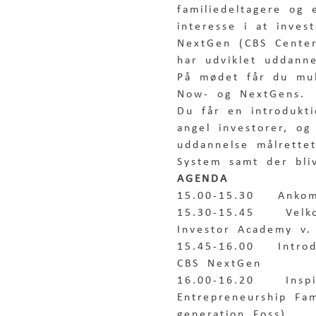
familiedeltagere og
interesse i at inves
NextGen (CBS Center
har udviklet uddann
På mødet får du mul
Now- og NextGens. 
Du får en introdukti
angel investorer, og
uddannelse målrette
System samt der bliv
AGENDA
15.00-15.30   Anko
15.30-15.45    Velk
Investor Academy v.
15.45-16.00   Introd
CBS NextGen
16.00-16.20    Insp
Entrepreneurship Fa
generation Foss) 