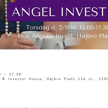
0 – 17.30
d & Investor House, Højbro Plads 21b st., 12