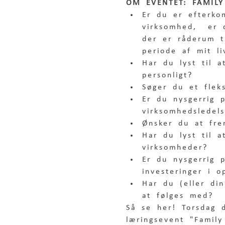
OM EVENTET: FAMILY
Er du er efterko
virksomhed,  er d
der er råderum ti
periode af mit li
Har du lyst til a
personligt?
Søger du et fleks
Er du nysgerrig 
virksomhedsledel
Ønsker du at fre
Har du lyst til a
virksomheder?
Er du nysgerrig p
investeringer i o
Har du (eller din
at følges med?
Så se her! Torsdag d
læringsevent "Famil