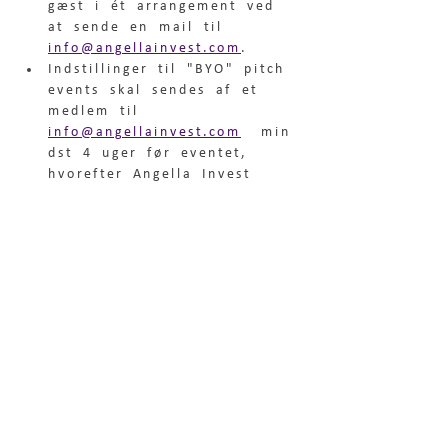
gæst i ét arrangement ved 
at sende en mail til 
info@angellainvest.com
.
Indstillinger til "BYO" pitch 
events skal sendes af et 
medlem til 
info@angellainvest.com
  min
dst 4 uger før eventet, 
hvorefter Angella Invest 
udvælger 4-6 cases og 
bekræfter deltagelse 
herefter.  De udvalgte cases 
kommunikeres i Angella 
Invests Digitale Member 
Community ca. 1 uge før 
eventets afholdelse.
SIGNUP