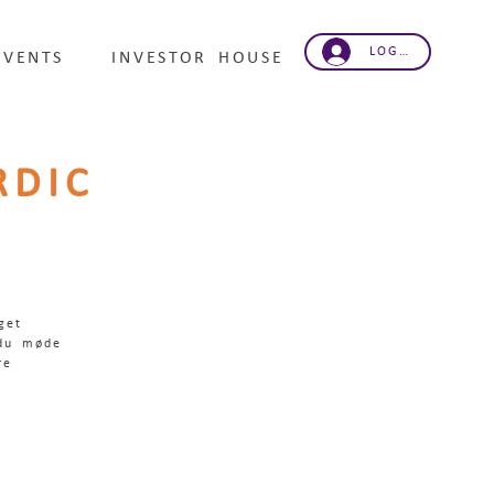
LOG IND
EVENTS
INVESTOR HOUSE
RDIC
get
 du møde
re