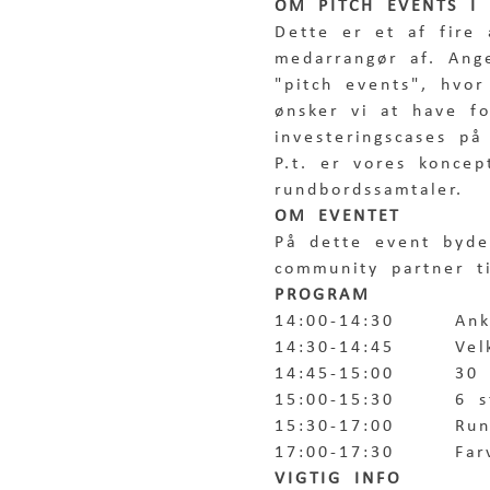
OM PITCH EVENTS I 
Dette er et af fire 
medarrangør af. Ang
"pitch events", hvor
ønsker vi at have f
investeringscases på
P.t. er vores konce
rundbordssamtaler. 
OM EVENTET
På dette event byde
community partner ti
PROGRAM
14:00-14:30     An
14:30-14:45     Vel
14:45-15:00     30 
15:00-15:30     6 s
15:30-17:00     Run
17:00-17:30     Far
VIGTIG INFO