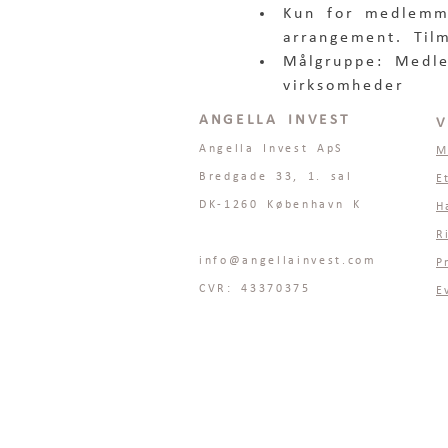
Kun for medlemme
arrangement. Tilm
Målgruppe: Medle
virksomheder
ANGELLA INVEST
V
Angella Invest ApS
M
Bredgade 33, 1. sal
E
DK-1260 København K
H
R
info@angellainvest.com
P
CVR: 43370375
E