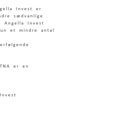
gella Invest er 
ndre sædvanlige 
I Angella Invest 
 kun et mindre antal 
erfølgende 
 TNA er en 
Invest