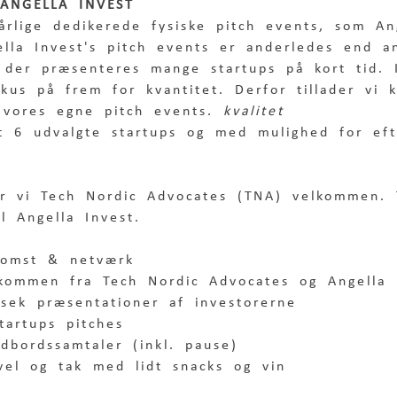
ANGELLA INVEST
årlige dedikerede fysiske pitch events, som An
ella Invest's pitch events er anderledes end a
 der præsenteres mange startups på kort tid. 
okus på 
frem for kvantitet. Derfor tillader vi
 vores egne pitch events. 
kvalitet 
pt 6 udvalgte startups og med mulighed for eft
r vi Tech Nordic Advocates (TNA) velkommen.
l Angella Invest. 
komst & netværk
kommen fra Tech Nordic Advocates og Angella 
sek præsentationer af investorerne 
tartups pitches
dbordssamtaler (inkl. pause)
vel og tak med lidt snacks og vin