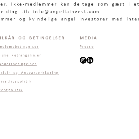
r. Ikke-medlemmer kan deltage som gæst i et
elding til: info@angellainvest.com
mmer og kvindelige angel investorer med inte
ILKÅR OG BETINGELSER
MEDIA
edlemsbetingelser
Presse
tiske Retningslinjer
andelsbetingelser
isici- og Ansvarserklæring
rivatlivspolitik
ventpolitik