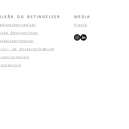
ILKÅR OG BETINGELSER
MEDIA
edlemsbetingelser
Presse
tiske Retningslinjer
andelsbetingelser
isici- og Ansvarserklæring
rivatlivspolitik
ventpolitik