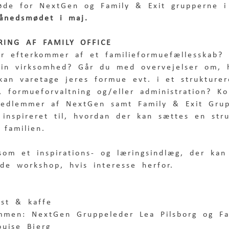
øde for NextGen og Family & Exit grupperne i
ånedsmødet i maj.
RING AF FAMILY OFFICE
er efterkommer af et familieformuefællesskab?
 din virksomhed? Går du med overvejelser om,
kan varetage jeres formue evt. i et strukture
r, formueforvaltning og/eller administration? K
edlemmer af NextGen samt Family & Exit Grup
t inspireret til, hvordan der kan sættes en str
 familien.
som et inspirations- og læringsindlæg, der ka
de workshop, hvis interesse herfor. 
mst & kaffe
ommen: NextGen Gruppeleder Lea Pilsborg og Fa
ouise Bjerg