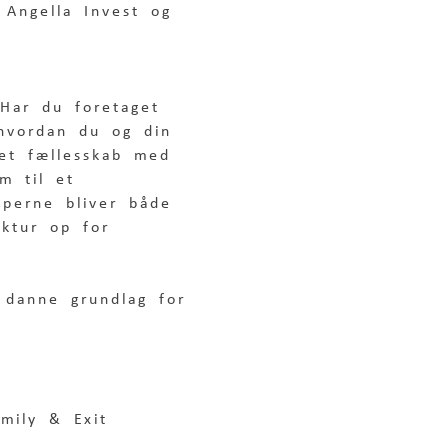
 Angella Invest og 
 Har du foretaget 
 hvordan du og din 
ret fællesskab med 
om til et 
perne bliver både 
uktur op for 
n danne grundlag for 
mily & Exit 