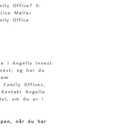
ily Office? V. 
Lise Møller
mily Office 
e i Angella Invest 
nvest, og har du 
com
 Family Offices, 
 Kontakt Angella 
vivl, om du er i 
ppen, når du har