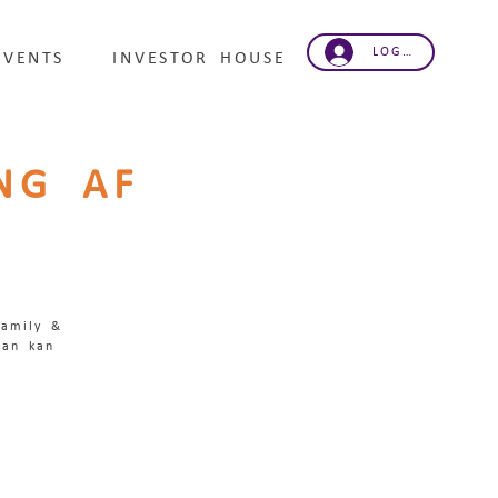
LOG IND
EVENTS
INVESTOR HOUSE
ING AF
Family &
man kan