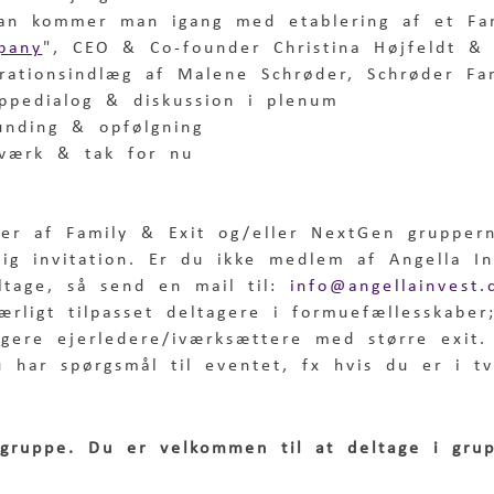
dan kommer man igang med etablering af et Fam
pany
", CEO & Co-founder Christina Højfeldt & 
irationsindlæg af Malene Schrøder, Schrøder Fa
uppedialog & diskussion i plenum
unding & opfølgning
tværk & tak for nu
r af Family & Exit og/eller NextGen gruppern
lig invitation. Er du ikke medlem af Angella I
ltage, så send en mail til: 
info@angellainvest.
rligt tilpasset deltagere i formuefællesskaber;
igere ejerledere/iværksættere med større exit.
u har spørgsmål til eventet, fx hvis du er i t
gruppe. Du er velkommen til at deltage i gru