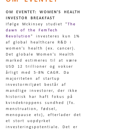
OM EVENTET: WOMEN'S HEALTH 
INVESTOR BREAKFAST
Ifølge Mckinsey studiet "
The 
dawn of the FemTech 
Revolution
" investeres kun 1% 
af global healthcare R&D i 
women's health (ex. cancer). 
Det globale Women's Health 
marked estimeres til at være 
USD 12 trillioner og vokser 
årligt med 5-8% CAGR. Da 
majoriteten af startup 
investormiljøet består af 
mandlige investorer, der ikke 
historisk har haft fokus på 
kvindekroppens sundhed (fx. 
menstruation, fødsel, 
menopause etc), efterlader det 
et stort uopdyrket 
investeringspotentiale. Det er 