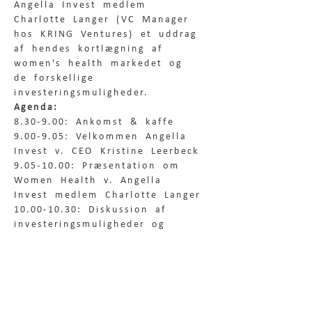
Angella Invest medlem 
Charlotte Langer (VC Manager 
hos KRING Ventures) et uddrag 
af hendes kortlægning af 
women's health markedet og 
de forskellige 
investeringsmuligheder.  
Agenda:
8.30-9.00: Ankomst & kaffe
9.00-9.05: Velkommen Angella 
Invest v. CEO Kristine Leerbeck
9.05-10.00: Præsentation om 
Women Health v. Angella 
Invest medlem Charlotte Langer
10.00-10.30: Diskussion af 
investeringsmuligheder og 
videre community
10.30-11.00: Netværk & farvel
PRAKTISK INFO
Dette er et event målrettet 
investorer og for 