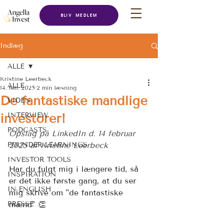
BLIV MEDLEM
Indlæg
ALLE
Kristine Leerbeck
ALLE
14. feb. 2025
2 min læsning
De fantastiske mandlige
VIDEN
investorer!
INTERVIEW
PODCASTS
Opslag på LinkedIn d. 14 februar 
FOUNDER LEARNINGS
2025 af Kristine Leerbeck
INVESTOR TOOLS
Har du fulgt mig i længere tid, så 
INSPIRATION
er det ikke første gang, at du ser 
IN ENGLISH
mig skrive om "de fantastiske 
PRESSE
mænd" 👏