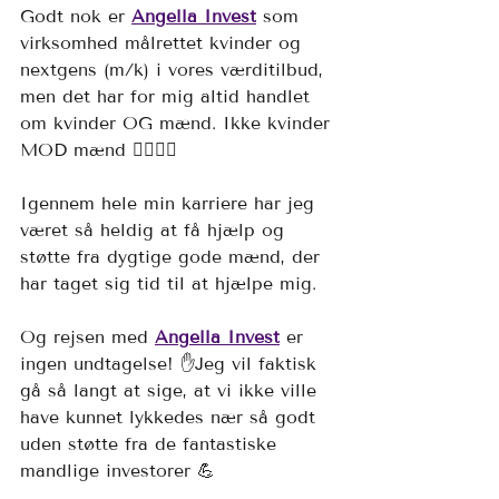
Godt nok er 
Angella Invest
 som 
virksomhed målrettet kvinder og 
nextgens (m/k) i vores værditilbud, 
men det har for mig altid handlet 
om kvinder OG mænd. Ikke kvinder 
MOD mænd 🙋‍♂️🙋‍♀️
Igennem hele min karriere har jeg 
været så heldig at få hjælp og 
støtte fra dygtige gode mænd, der 
har taget sig tid til at hjælpe mig.
Og rejsen med
Angella Invest
 er 
ingen undtagelse! ✋Jeg vil faktisk 
gå så langt at sige, at vi ikke ville 
have kunnet lykkedes nær så godt 
uden støtte fra de fantastiske 
mandlige investorer 💪