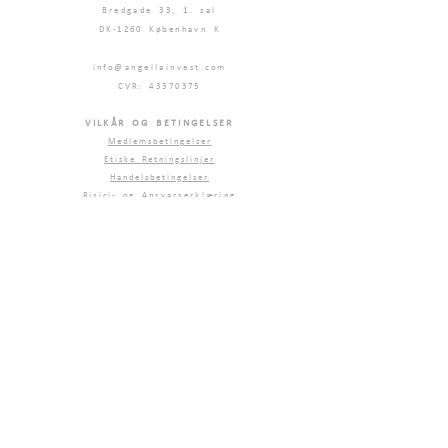
Bredgade 33, 1. sal
DK-1260 København K
info@angellainvest.com
CVR: 43370375
VILKÅR OG BETINGELSER
Medlemsbetingelser
Etiske Retningslinjer
Handelsbetingelser
Risici- og Ansvarserklæring
Privatlivspolitik
Eventpolitik
MEDIA
Presse