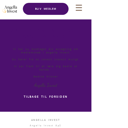
BLIV MEDLEM
TAK FOR DIN INTERESSE I
ANGELLA INVEST
Vi har nu modtaget din ansøgning om
medlemskab i Angella Invest.
Du hører fra os senest snarest muligt.
Vi ser frem til at lære dig bedre at
kende.
Bedste hilsner
Angella Invest
TILBAGE TIL FORSIDEN
ANGELLA INVEST
Angella Invest ApS