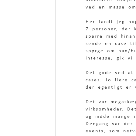
hinandens kompet
ved en masse om 
Her fandt jeg no
7 personer, der 
sparre med hinan
sende en case ti
spørge om han/hu
interesse, gik v
Det gode ved at 
cases. Jo flere 
der egentligt er 
Det var megaskæ
virksomheder. De
og møde mange i
Dengang var der 
events, som netv