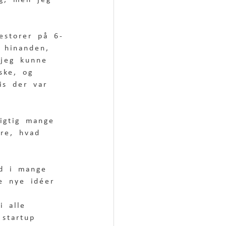
ng, men jeg 
estorer på 6-
å hinanden, 
 jeg kunne 
ske, og 
is der var 
igtig mange 
ere, hvad 
d i mange 
ge nye idéer 
i alle 
 startup 