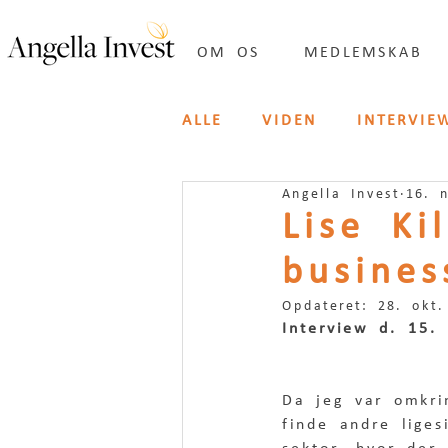
OM OS
MEDLEMSKAB
ALLE
VIDEN
INTERVIE
Angella Invest
16. 
INSPIRATION
IN ENG
Lise Ki
busines
Opdateret:
28. okt.
Interview d. 15.
Da jeg var omkri
finde andre liges