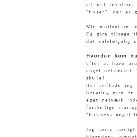
alt det tekniske
”fikser”, der er 
Min motivation f
Og give tilbage t
det selvfølgelig 
Hvordan kom du
Efter at have bru
angel netværket ”
skulle! 
Her stiftede jeg
berøring med en 
eget netværk ind
forskellige star
”business angel i
Jeg lærte særlig