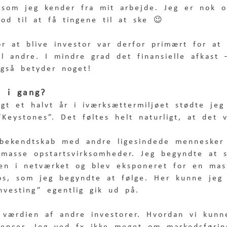
, som jeg kender fra mit arbejde. Jeg er nok o
god til at få tingene til at ske 😉  
or at blive investor var derfor primært for at
il andre. I mindre grad det finansielle afkast
også betyder noget!   
 i gang?
gt et halvt år i iværksættermiljøet stødte jeg
Keystones”. Det føltes helt naturligt, at det 
 bekendtskab med andre ligesindede mennesker
masse opstartsvirksomheder. Jeg begyndte at 
en i netværket og blev eksponeret for en mas
tups, som jeg begyndte at følge. Her kunne jeg
nvesting” egentlig gik ud på. 
t værdien af andre investorer. Hvordan vi kun