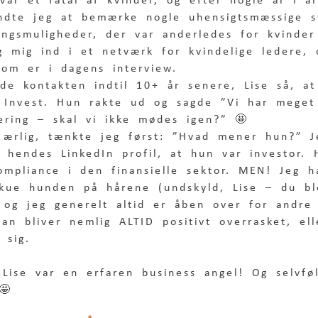
var et fåtal af kvinder, og efter nogle år i a
ndte jeg at bemærke nogle uhensigtsmæssige st
klingsmuligheder, der var anderledes for kvind
g mig ind i et netværk for kvindelige ledere,
som er i dagens interview.
ede kontakten indtil 10+ år senere, Lise så, a
a Invest. Hun rakte ud og sagde ”Vi har meget 
ering – skal vi ikke mødes igen?” 🤩 
 ærlig, tænkte jeg først: ”Hvad mener hun?” 
 hendes LinkedIn profil, at hun var investor.
mpliance i den finansielle sektor. MEN! Jeg h
skue hunden på hårene (undskyld, Lise – du ble
 og jeg generelt altid er åben over for andre
n bliver nemlig ALTID positivt overrasket, ell
 sig.
 Lise var en erfaren business angel! Og selvfø
🤩