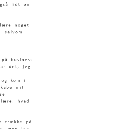
gså lidt en 
 lære noget. 
 – selvom 
 på business 
var det, jeg 
 og kom i 
skabe mit 
se 
 lære, hvad 
ne trække på 