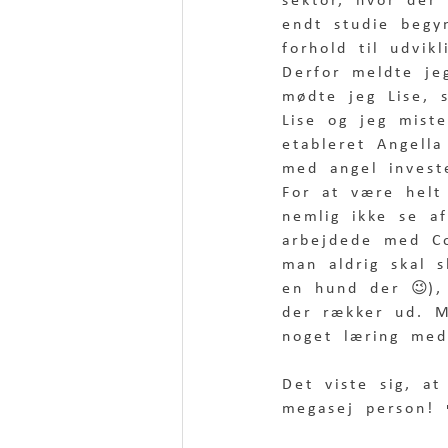
sektor, hvor der 
endt studie begy
forhold til udvi
Derfor meldte je
mødte jeg Lise, 
Lise og jeg mist
etableret Angell
med angel invest
For at være helt
nemlig ikke se af
arbejdede med Co
man aldrig skal 
en hund der 😉),
der rækker ud. Ma
noget læring med
Det viste sig, at
megasej person! 