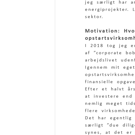
jeg særligt har 
energiprojekter. 
sektor. 
Motivation: Hvo
opstartsvirksom
I 2018 tog jeg e
af ”corporate bo
arbejdslivet uden
Igennem mit eget
opstartsvirksomh
finansielle opga
Efter et halvt år
at investere end
nemlig meget tid
flere virksomhed
Det har egentlig 
særligt ”due dili
synes, at det er