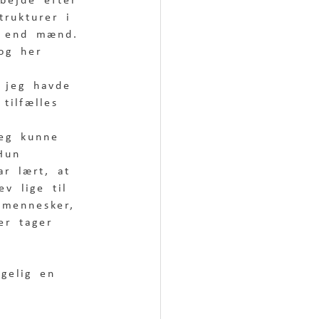
rbejde efter 
rukturer i 
er end mænd. 
 og her 
t jeg havde 
tilfælles 
Jeg kunne 
 Hun 
ar lært, at 
v lige til 
 mennesker, 
er tager 
lgelig en 