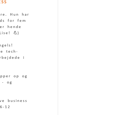
ESS 
dre. Hun har 
ods for fem 
erer hende 
ise! 💪)
ngels! 
re tech-
rbejdede i 
opper op og 
 - og 
ive business 
 6-12 