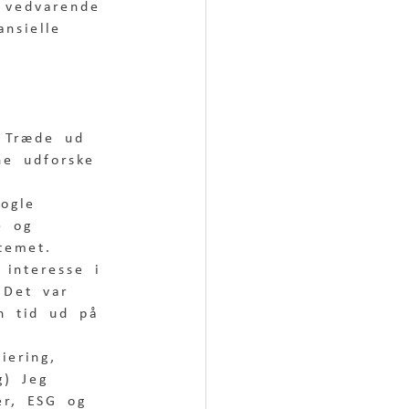
f vedvarende 
ansielle 
. Træde ud 
ne udforske 
ogle 
e og 
temet.  
 interesse i 
 Det var 
n tid ud på 
iering, 
g) Jeg 
er, ESG og 