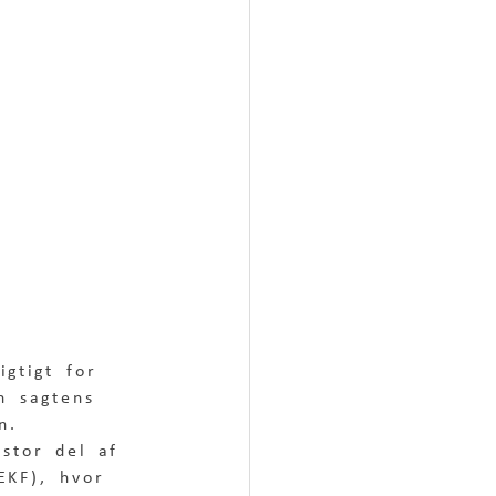
igtigt for 
n sagtens 
n.
stor del af 
EKF), hvor 