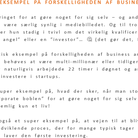
 EKSEMPEL PÅ FORSKELLIGHEDEN AF BUSIN
pringet for at gøre noget for sig selv – og an
 være særlig synlig i mediebilledet. Og til tr
 er hun stadig i tvivl om det virkelig kvalific
angel” eller en ”investor”… 🤔 (det gør det, L
tisk eksempel på forskelligheden af business a
 behøves at være multi-millionær eller tidlige
r naturligvis arbejdede 22 timer i døgnet og a
investere i startups.
uper eksempel på, hvad der sker, når man st
rporate boblen” for at gøre noget for sig selv
emlig kun et liv! 
 også et super eksempel på, at vejen til at bl
udviklende proces, der for mange typisk tager
 laver den første investering.