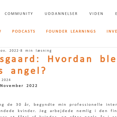
COMMUNITY
UDDANNELSER
VIDEN
W
PODCASTS
FOUNDER LEARNINGS
INV
nov. 2022
8 min læsning
LISH
PRESSE
lsgaard: Hvordan ble
s angel?
 2024
 November 2022
ng de 30 år, begyndte min professionelle inte
indede kvinder. Jeg arbejdede nemlig i den fin