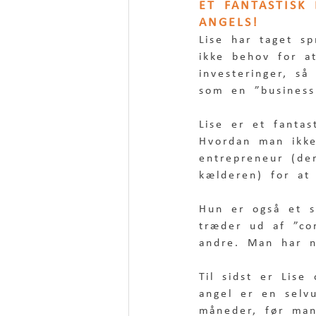
ET FANTASTISK
ANGELS!
Lise har taget s
ikke behov for at
investeringer, så
som en ”business 
Lise er et fantas
Hvordan man ikke
entrepreneur (de
kælderen) for at 
Hun er også et s
træder ud af ”co
andre. Man har n
Til sidst er Lise
angel er en selv
måneder, før man