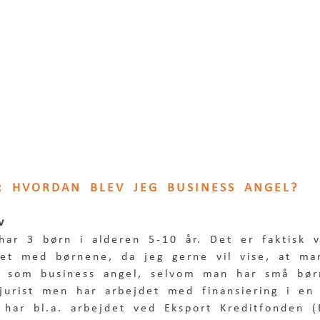
D: HVORDAN BLEV JEG BUSINESS ANGEL? 
v
ar 3 børn i alderen 5-10 år. Det er faktisk v
det med børnene, da jeg gerne vil vise, at ma
t som business angel, selvom man har små bør
jurist men har arbejdet med finansiering i en 
 har bl.a. arbejdet ved Eksport Kreditfonden (