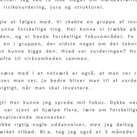
encer. Jeg ved fx ikke meget om markedsføri
risikovurdering, jura og strukturer.  
gle at følges med. Vi skabte en gruppe af inv
kunne forskellige ting. Her kunne vi trække p
den, og vi havde forskellige fokusområder. Fx
l en i gruppen, der vidste noget om det tekni
n kunne kigge den. Hvad var vurderingen? Hv
i ofte til virksomheden sammen.  
være med i et netværk er også, at man ser r
cases man ser, jo bedre bliver man til at vurd
vigtigt, når man skal investere. 
gt! Her kunne jeg sprede mit fokus. Dykke ne
t var sjovt at hjælpe flere, lære om forskelli
nspirerende mennesker. 
ikke rigtig nogle uddannelser, men jeg deltog 
ærket tilbød. Bl.a. tog jeg også et 3 måneder