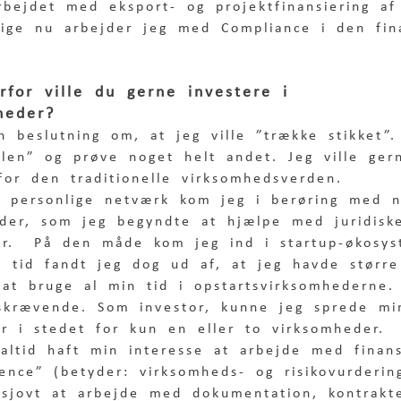
arbejdet med eksport- og projektfinansiering a
Lige nu arbejder jeg med Compliance i den fin
rfor ville du gerne investere i 
heder?
n beslutning om, at jeg ville ”trække stikket”
blen” og prøve noget helt andet. Jeg ville ger
for den traditionelle virksomhedsverden.  
 personlige netværk kom jeg i berøring med n
eder, som jeg begyndte at hjælpe med juridisk
ver.  På den måde kom jeg ind i startup-økosys
s tid fandt jeg dog ud af, at jeg havde større
 at bruge al min tid i opstartsvirksomhederne.
skrævende. Som investor, kunne jeg sprede mi
er i stedet for kun en eller to virksomheder. 
altid haft min interesse at arbejde med finans
gence” (betyder: virksomheds- og risikovurderin
 sjovt at arbejde med dokumentation, kontrakt