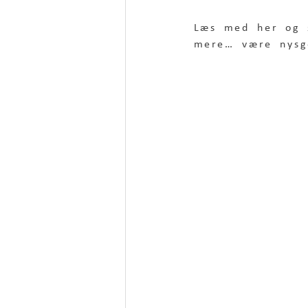
Læs med her og s
mere… være nysge