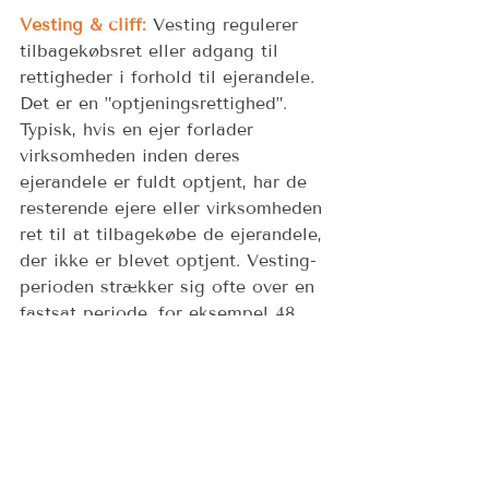
Vesting & cliff:
Vesting regulerer 
tilbagekøbsret eller adgang til 
rettigheder i forhold til ejerandele. 
Det er en ”optjeningsrettighed”. 
Typisk, hvis en ejer forlader 
virksomheden inden deres 
ejerandele er fuldt optjent, har de 
resterende ejere eller virksomheden 
ret til at tilbagekøbe de ejerandele, 
der ikke er blevet optjent. Vesting-
perioden strækker sig ofte over en 
fastsat periode, for eksempel 48 
måneder. 
Inden for denne vesting-periode 
findes en særskilt periode kaldet 
"cliff". Det er en indledende 
periode, fx 12 måneder, hvor ingen 