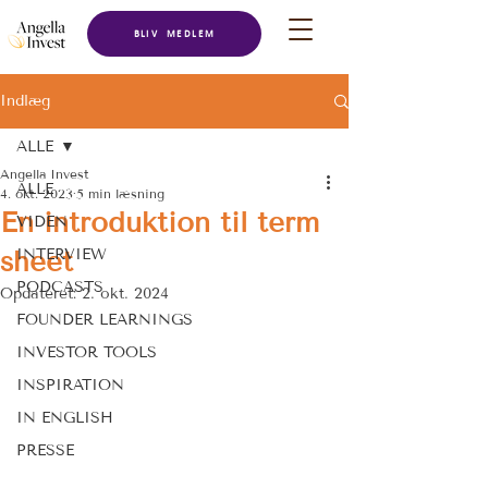
BLIV MEDLEM
Indlæg
ALLE
Angella Invest
ALLE
4. okt. 2023
5 min læsning
En introduktion til term
VIDEN
sheet
INTERVIEW
PODCASTS
Opdateret:
2. okt. 2024
FOUNDER LEARNINGS
INVESTOR TOOLS
INSPIRATION
IN ENGLISH
PRESSE