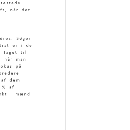
 testede 
ft, når det 
 
gøres. Søger 
ørst er i de 
 taget til. 
u, når man 
fokus på 
bredere 
% af dem 
 % af 
unkt i mænd 