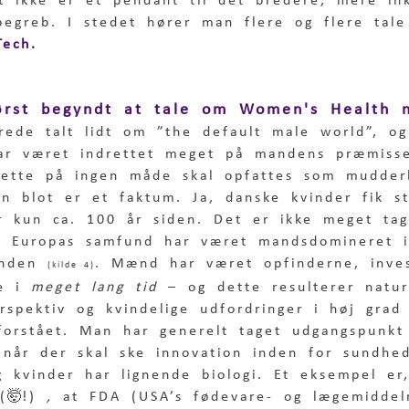
t ikke er et pendant til det bredere, mere ink
egreb. I stedet hører man flere og flere tal
ech.
først begyndt at tale om Women's Health 
erede talt lidt om ”the default male world”, o
 har været indrettet meget på mandens præmisse
dette på ingen måde skal opfattes som mudder
 blot er et faktum. Ja, danske kvinder fik s
 kun ca. 100 år siden. Det er ikke meget tag
at Europas samfund har været mandsdomineret i
inden 
. Mænd har været opfinderne, inve
(kilde 4)
e i 
meget lang tid
 – og dette resulterer naturl
rspektiv og kvindelige udfordringer i høj grad
sforstået. Man har generelt taget udgangspunkt
, når der skal ske innovation inden for sundh
 kvinder har lignende biologi. Et eksempel er
(🤯!)
 , 
at FDA (USA’s fødevare- og lægemiddel