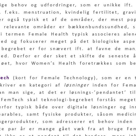
ge behov og udfordringer, som er unikke ift.
, f.eks. menstruation, kvindelig fertilitet, grav
r også typisk et af de områder, der mest pop
 relevante områder er bækkenbundssundhed, s
i termen Female Health typisk associeres ale
hed og fokuserer meget på det biologiske aspe
begrebet er for snævert ift. at favne de man
hed. Derfor er der sket et skifte de seneste å
ljøet, hvor Women’s Health foretrækkes som b
ech
 (kort for Female Technology), som er en 
kriver en kategori af 
løsninger
 inden for Fema
n man sige, at det er løsnings-’pendantet’ ti
 FemTech skal teknologi-begrebet forstås mege
rfor typisk både over digitale løsninger og in
earables, samt fysiske produkter, såsom medici
rugerprodukter, som adresserer et behov inden
ste par år er mange gået væk fra at bruge Fe