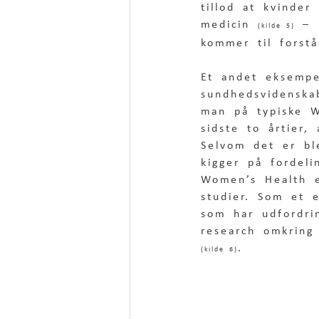
tillod at kvinder
medicin 
 – 
(kilde 5)
kommer til forstå
Et andet eksempe
sundhedsvidenskab
man på typiske W
sidste to årtier,
Selvom det er bl
kigger på fordeli
Women’s Health e
studier. Som et 
som har udfordri
research omkring
. 
(kilde 6)