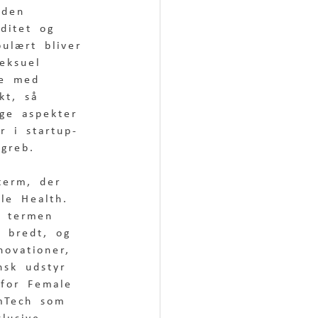
 den 
iditet og 
ulært bliver 
eksuel 
ne med 
kt, så 
ge aspekter 
r i startup- 
egreb.  
term, der 
le Health. 
l termen 
t bredt, og 
novationer, 
nsk udstyr 
 for Female 
mTech som 