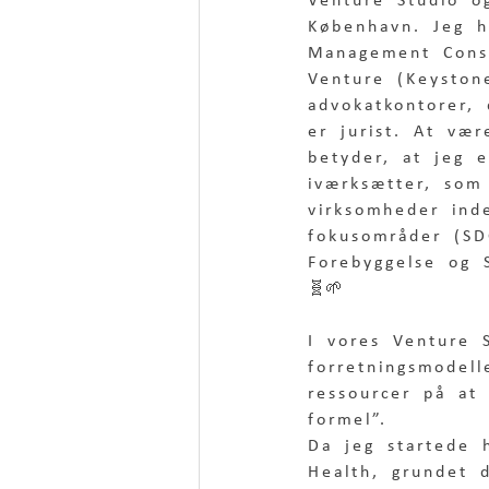
Venture Studio o
København. Jeg h
Management Consu
Venture (Keyston
advokatkontorer, 
er jurist. At vær
betyder, at jeg 
iværksætter, som 
virksomheder ind
fokusområder (S
Forebyggelse og 
🧬🌱
I vores Venture S
forretningsmodel
ressourcer på at
formel”. 
Da jeg startede 
Health, grundet 