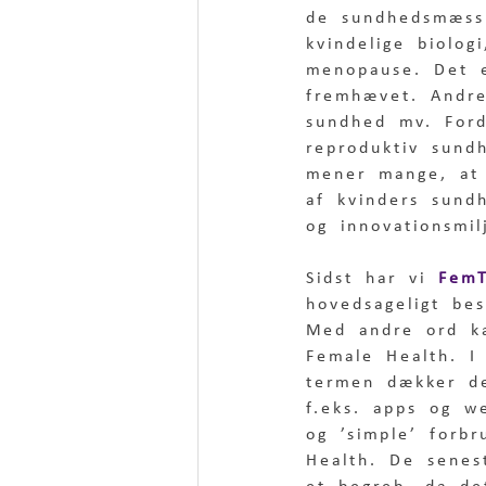
de sundhedsmæssi
kvindelige biologi
menopause. Det e
fremhævet. Andre
sundhed mv. Ford
reproduktiv sund
mener mange, at 
af kvinders sund
og innovationsmi
Sidst har vi 
FemT
hovedsageligt bes
Med andre ord ka
Female Health. I
termen dækker de
f.eks. apps og w
og ’simple’ forb
Health. De sene