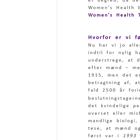
et begreb, da de
Women’s Health b
Women’s Health T
Hvorfor er vi 
Nu har vi jo all
indtil for nylig
understrege, at 
efter mænd – men
1915, men det er
betragtning af, 
fald 2500 år for
beslutningstagern
det kvindelige pe
overset eller mi
mandlige biologi
tese, at mænd og
først var i 
1993 