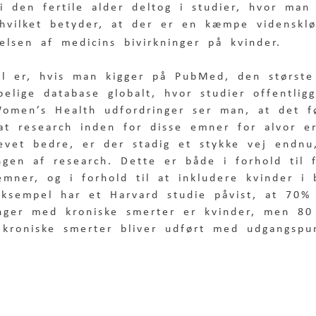
 i den fertile alder deltog i studier, hvor man
hvilket betyder, at der er en kæmpe vidensklø
elsen af medicins bivirkninger på kvinder. 
l er, hvis man kigger på PubMed, den største
elige database globalt, hvor studier offentlig
omen’s Health udfordringer ser man, at det f
 at research inden for disse emner for alvor er
evet bedre, er der stadig et stykke vej endn
ngen af research. Dette er både i forhold til 
mner, og i forhold til at inkludere kvinder i 
eksempel har et Harvard studie påvist, at 70
nger med kroniske smerter er kvinder, men 80
 kroniske smerter bliver udført med udgangsp