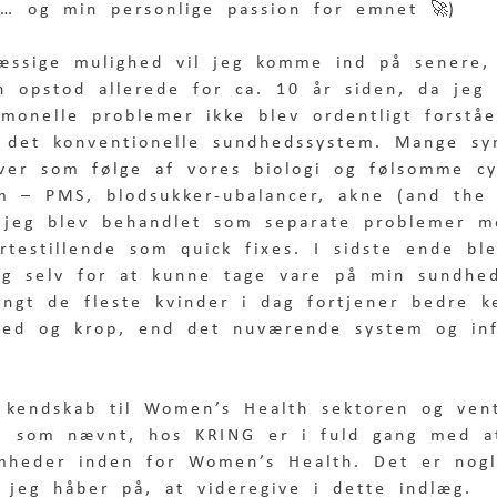
(… og min personlige passion for emnet 🚀) 
æssige mulighed vil jeg komme ind på senere
on opstod allerede for ca. 10 år siden, da jeg
monelle problemer ikke blev ordentligt forståe
af det konventionelle sundhedssystem. Mange s
ver som følge af vores biologi og følsomme cy
m – PMS, blodsukker-ubalancer, akne (and the 
 jeg blev behandlet som separate problemer m
ertestillende som quick fixes. I sidste ende bl
ig selv for at kunne tage vare på min sundhe
angt de fleste kvinder i dag fortjener bedre k
hed og krop, end det nuværende system og inf
t kendskab til Women’s Health sektoren og ven
i, som nævnt, hos KRING er i fuld gang med a
omheder inden for Women’s Health. Det er nog
 jeg håber på, at videregive i dette indlæg.