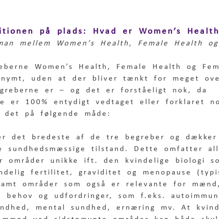
nitionen på plads: Hvad er Women’s Healt
 man mellem Women’s Health, Female Health o
reberne Women’s Health, Female Health og Fe
nymt, uden at der bliver tænkt for meget ove
egreberne er – og det er forståeligt nok, da 
ke er 100% entydigt vedtaget eller forklaret n
 det på følgende måde: 
er det bredeste af de tre begreber og dækker
le sundhedsmæssige tilstand. Dette omfatter al
r områder unikke ift. den kvindelige biologi s
ndelig fertilitet, graviditet og menopause (typ
 samt områder som også er relevante for mænd
e behov og udfordringer, som f.eks. 
autoimmun
undhed, mental sundhed, ernæring mv.
 At kvin