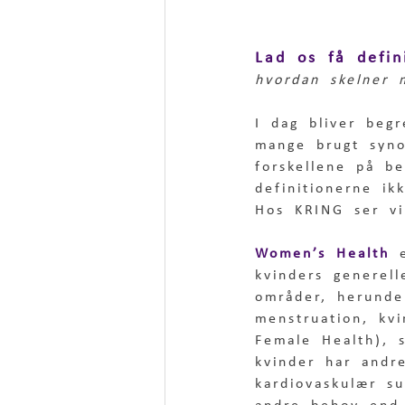
Lad os få defi
hvordan skelner
I dag bliver beg
mange brugt syno
forskellene på b
definitionerne ik
Hos KRING ser vi
Women’s Health
 
kvinders generel
områder, herunde
menstruation, kvi
Female Health),
kvinder har andr
kardiovaskulær s