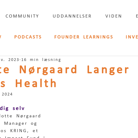
COMMUNITY
UDDANNELSER
VIDEN
W
PODCASTS
FOUNDER LEARNINGS
INV
ov. 2023
16 min læsning
LISH
PRESSE
tte Nørgaard Langer
s Health
 2024
dig selv
lotte Nørgaard 
C Manager og 
hos KRING, et 