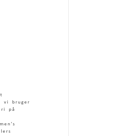
at 
n vi bruger 
eri på 
omen’s 
lers 