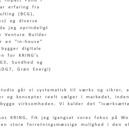
g Impact Fund i 
ar erfaring fra 
lting (BCG), 
es) og diverse 
da jeg oprindeligt 
e Venture Builder 
er en ”in-house” 
bygger digitale 
en for KRING’s 
DG3, Sundhed og 
SDG7, Grøn Energi) 
tudio går vi systematisk til værks og sikrer, 
ler og koncepter reelt sælger i markedet, inde
 bygge virksomheden. Vi kalder det ”iværksætt
hos KRING, fik jeg igangsat vores fokus på W
den store forretningsmæssige mulighed i den el