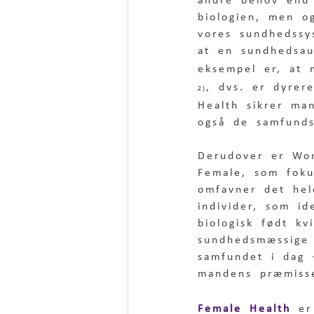
andre behov end
biologien, men o
vores sundhedssy
at en sundhedsau
eksempel er, at 
, dvs. er dyre
2)
Health sikrer ma
også de samfunds
Derudover er Wo
Female, som fok
omfavner det hel
individer, som id
biologisk født k
sundhedsmæssige 
samfundet i dag 
mandens præmisse
Female Health
er