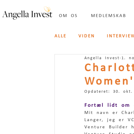
OM OS
MEDLEMSKAB
ALLE
VIDEN
INTERVIE
Angella Invest
1. n
INSPIRATION
IN ENG
Charlo
Women'
Opdateret:
30. okt.
Fortæl lidt om 
Mit navn er Char
Langer, jeg er V
Venture Builder 