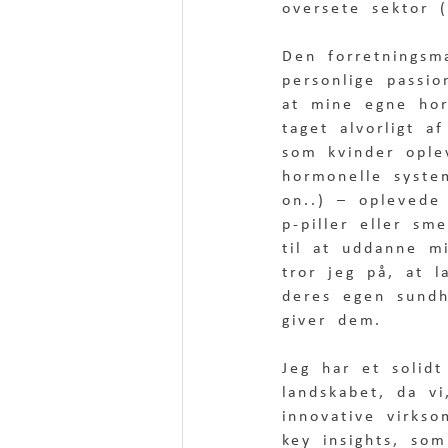
oversete sektor 
Den forretningsm
personlige passi
at mine egne hor
taget alvorligt 
som kvinder ople
hormonelle syste
on..) – oplevede
p-piller eller sm
til at uddanne m
tror jeg på, at l
deres egen sund
giver dem.  
Jeg har et solid
landskabet, da v
innovative virks
key insights, som