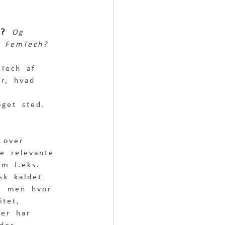
h?
Og 
g FemTech?
mTech af 
r, hvad 
oget sted. 
 over 
le relevante 
om f.eks. 
isk kaldet 
, men hvor 
itet, 
der har 