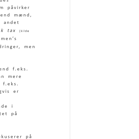
des 
m påvirker 
r end mænd, 
t andet 
nk tax 
(kilde 
omen’s 
dringer, men 
 
nd f.eks. 
an mere 
 f.eks. 
gvis er 
 
nde i 
tet på 
okuserer på 