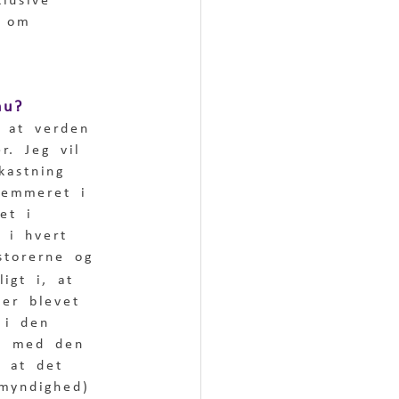
lusive 
e om 
nu?
g at verden 
r. Jeg vil 
kastning 
temmeret i 
et i 
 i hvert 
storerne og 
igt i, at 
 er blevet 
 i den 
ed med den 
, at det 
myndighed) 