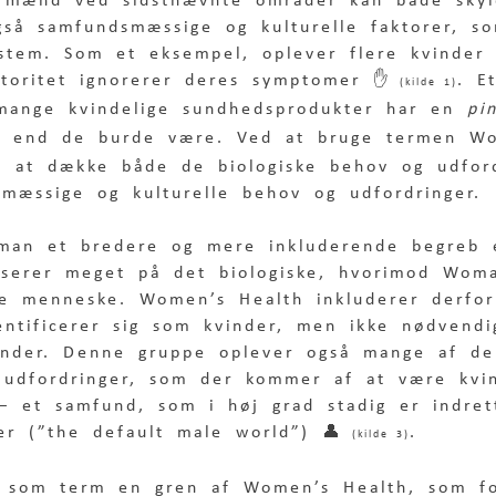
 mænd ved sidstnævnte områder kan både skyl
gså samfundsmæssige og kulturelle faktorer, so
stem. Som et eksempel, oplever flere kvinde
toritet ignorerer deres symptomer ✋ 
. E
(kilde 1)
mange kvindelige sundhedsprodukter har en 
pi
re end de burde være. Ved at bruge termen W
n at dække både de biologiske behov og udfor
mæssige og kulturelle behov og udfordringer. 
man et bredere og mere inkluderende begreb e
userer meget på det biologiske, hvorimod Wom
e menneske. Women’s Health inkluderer derfor
entificerer sig som kvinder, men ikke nødvendi
vinder. Denne gruppe oplever også mange af de
udfordringer, som der kommer af at være kvi
– et samfund, som i høj grad stadig er indret
r (”the default male world”) 👤 
.  
(kilde 3)
 som term en gren af Women’s Health, som f