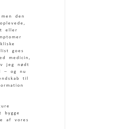
, men den 
 oplevede, 
t eller 
ymptomer 
kliske 
list goes 
ed medicin, 
ev jeg nødt 
d – og nu 
endskab til 
ormation 
ture 
t bygge 
le af vores 